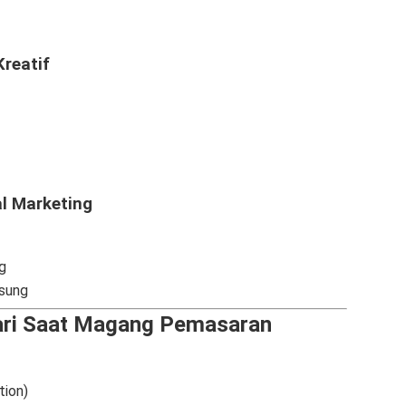
Kreatif
al Marketing
g
sung
ajari Saat Magang Pemasaran
tion)