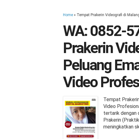
Home
» Tempat Prakerin Videografi di Malan
WA: 0852-5
Prakerin Vid
Peluang Emas
Video Profes
Tempat Prakerin
Video Profesion
tertarik dengan 
Prakerin (Prakti
meningkatkan ski