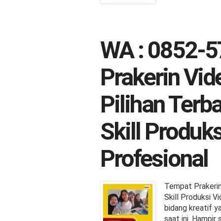
WA : 0852-5
Prakerin Vid
Pilihan Terb
Skill Produk
Profesional
Tempat Prakerin
Skill Produksi V
bidang kreatif y
saat ini. Hampir