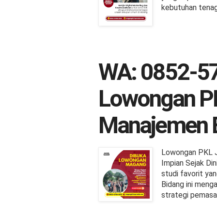
kebutuhan tenag
WA: 0852-5
Lowongan P
Manajemen B
Lowongan PKL Ju
Impian Sejak Din
studi favorit ya
Bidang ini meng
strategi pemasa