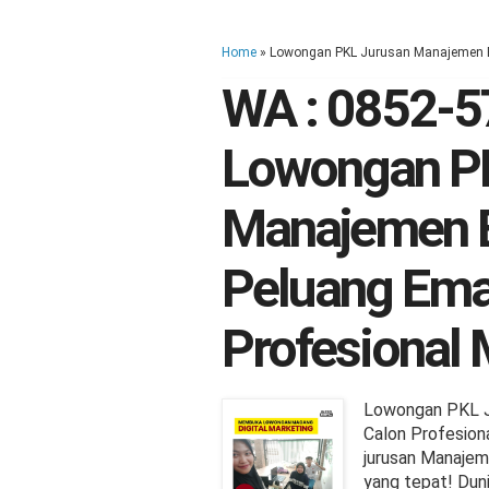
Home
» Lowongan PKL Jurusan Manajemen 
WA : 0852-5
Lowongan P
Manajemen B
Peluang Ema
Profesional
Lowongan PKL J
Calon Profesio
jurusan Manajeme
yang tepat! Dun