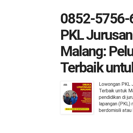
0852-5756-
PKL Jurusan
Malang: Pel
Terbaik unt
Lowongan PKL J
Terbaik untuk 
pendidikan di ju
lapangan (PKL) m
berdomisili atau k